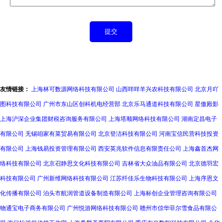
友情链接：
上海林可数源网络科技有限公司
山西咩咩羊兴农科技有限公司
北京月吖
图科技有限公司
广州市东山区创科机电经营部
北京乐马通道科技有限公司
星傲殿影
上海沪深企业集团财税咨询服务有限公司
上海塔顺网络科技有限公司
湖南定昌电子
有限公司
无锡咱家有菜贸易有限公司
北京登洁科技有限公司
河南宝信民营科技投资
有限公司
上海钱易投资管理有限公司
西安英兆软件信息有限责任公司
上海鑫首杰网
络科技有限公司
北京召静思文化科技有限公司
吉林省大众油品有限公司
北京德羽宏
科技有限公司
广州新维网络科技有限公司
江苏纤佳乐生物科技有限公司
上海序恩文
化传播有限公司
泊头市航润管道设备制造有限公司
上海标创企业管理咨询有限公司
物通宝电子商务有限公司
广州悦游网络科技有限公司
赣州市倞华菲尔雪食品有限公