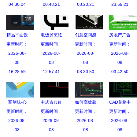
04:30:04
00:48:21
08:20:21
23:55:21
感指南
精品平面设
电饭煲烹饪
创意空间感
房地产广告
更新时间：
计图 从素
食品与饮料
更新时间：
更新时间：
海报设计
设计中的版
更新时间：
材库到创意
2026-08-
直列式图标
2026-08-
网页设计的
2026-08-
面编排技巧
2026-08-
呈现的完整
08
多元创意素
08
视觉新维度
08
打造迷人的
08
16:28:59
路径
材在平面与
12:57:41
08:30:50
报刊视觉剧
03:42:50
网页设计中
场
的应用
百草味·心
中式古典红
如何高效获
CAD花格中
更新时间：
机月饼 设
木家具案几
更新时间：
取工厂办公
更新时间：
式隔断图纸
更新时间：
计背后的诚
2026-08-
系列CAD生
2026-08-
楼CAD施工
2026-08-
2026-08-
下载指南
意与巧思
08
产图 融合
08
图及全屋定
08
打造家居与
08