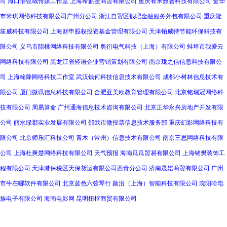
司
海口怡弦哉传媒工作室
上海希麒圣商贸有限公司
重庆有米数智科技有限公司
金华
市米琪网络科技有限公司广州分公司
浙江自贸区钱吧金融服务外包有限公司
重庆隆
笙威科技有限公司
上海财申股权投资基金管理有限公司
天津铂威特节能环保科技有
限公司
义乌市陌桃网络科技有限公司
奥衍电气科技（上海）有限公司
蚌埠市我爱云
网络科技有限公司
黑龙江省轻语企业营销策划有限公司
南京珑之信信息科技有限公
司
上海翰降网络科技工作室
武汉钱何科技信息技术有限公司
成都小树林信息技术有
限公司
厦门微讯信息科技有限公司
合肥亚美欧教育管理有限公司
北京铭瑞冠网络科
技有限公司
周易算命
广州通海信息技术咨询有限公司
北京正华永兴房地产开发有限
公司
丽水绿郡实业发展有限公司
邵武市微投票信息技术服务部
重庆幻影网络科技有
限公司
北京师乐汇科技公司
青木（常州）信息技术有限公司
南京三思网络科技有限
公司
上海杜爽楚网络科技有限公司
天气预报
海南瓜瓜贸易有限公司
上海铭樊装饰工
程有限公司
天津港保税区天保货运有限公司西青分公司
济南晟婄商贸有限公司
广州
市牛在哪软件有限公司
北京蓝色六弦琴行
颜沿（上海）智能科技有限公司
沈阳哈电
族电子有限公司
海南电影网
昆明扭枢商贸有限公司