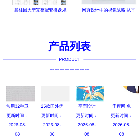
碧桂园大型完整配套楼盘规
网页设计中的视觉战略 从平
划设计 从平面图到网页展示
面设计图到用户体验的极致
的全流程解析
转化
产品列表
PRODUCT
----------------
常用32种卫
25款国外优
平面设计
千库网 免
生间平面优
更新时间：
秀平面设计
更新时间：
视觉世界的
更新时间：
费平面设计
更新时间：
化套路，设
2026-08-
2026-08-
作品欣赏
2026-08-
哲匠之舞
头像素材与
2026-08-
计师必备！
08
08
08
网页设计灵
08