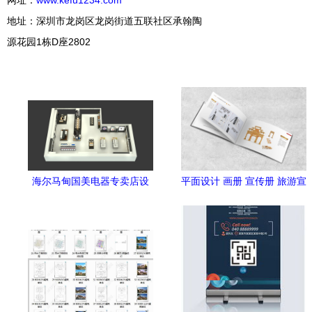
网址：
www.kefu1234.com
地址：深圳市龙岗区龙岗街道五联社区承翰陶
源花园1栋D座2802
海尔马甸国美电器专卖店设
平面设计 画册 宣传册 旅游宣
计 直立的蜗牛，打造家电空
传册 文创产品画册 作品集
间新叙事